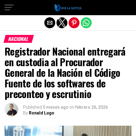
Salir de la versión móvil
NACIONAL
Registrador Nacional entregará
en custodia al Procurador
General de la Nación el Código
Fuente de los softwares de
preconteo y escrutinio
Published
5 meses ago
on
febrero 26, 2026
By
Ronald Lugo