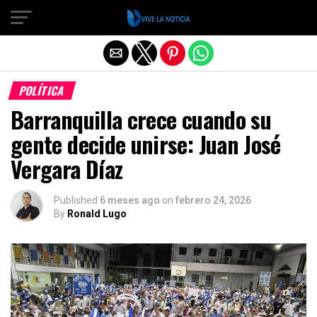
Salir de la versión móvil
POLÍTICA
Barranquilla crece cuando su
gente decide unirse: Juan José
Vergara Díaz
Published
6 meses ago
on
febrero 24, 2026
By
Ronald Lugo