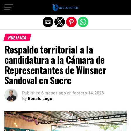
Salir de la versión móvil
POLÍTICA
Respaldo territorial a la
candidatura a la Cámara de
Representantes de Winsner
Sandoval en Sucre
Published
6 meses ago
on
febrero 14, 2026
By
Ronald Lugo