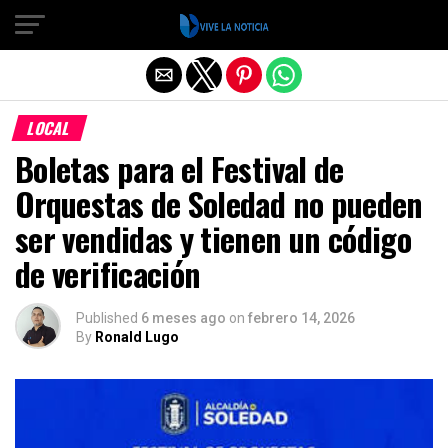
Salir de la versión móvil
LOCAL
Boletas para el Festival de
Orquestas de Soledad no pueden
ser vendidas y tienen un código
de verificación
Published
6 meses ago
on
febrero 14, 2026
By
Ronald Lugo