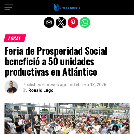
Salir de la versión móvil
LOCAL
Feria de Prosperidad Social
benefició a 50 unidades
productivas en Atlántico
Published
6 meses ago
on
febrero 13, 2026
By
Ronald Lugo