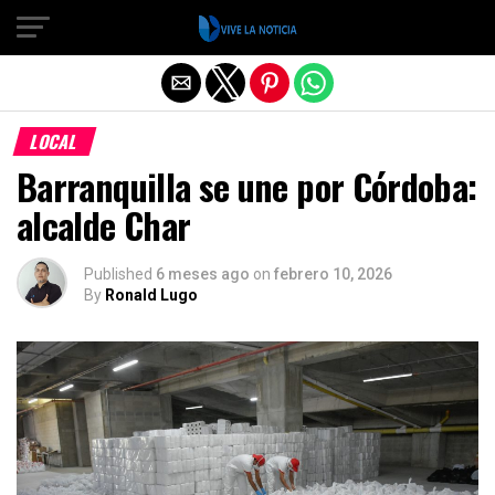
Salir de la versión móvil
LOCAL
Barranquilla se une por Córdoba:
alcalde Char
Published
6 meses ago
on
febrero 10, 2026
By
Ronald Lugo