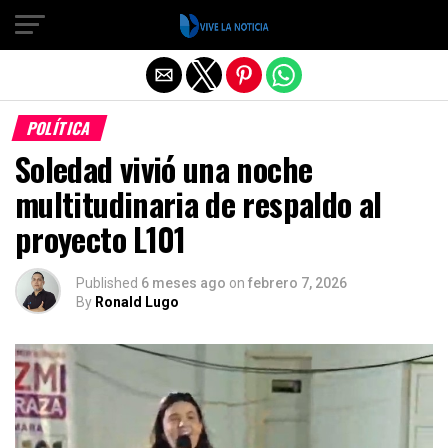
Salir de la versión móvil
POLÍTICA
Soledad vivió una noche
multitudinaria de respaldo al
proyecto L101
Published
6 meses ago
on
febrero 7, 2026
By
Ronald Lugo