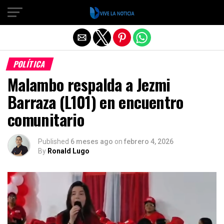
Salir de la versión móvil
POLÍTICA
Malambo respalda a Jezmi
Barraza (L101) en encuentro
comunitario
Published
6 meses ago
on
febrero 4, 2026
By
Ronald Lugo