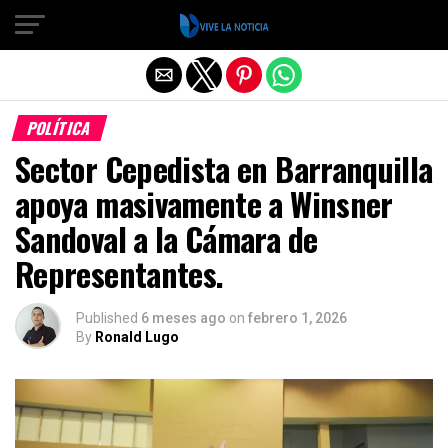
Salir de la versión móvil
POLÍTICA
Sector Cepedista en Barranquilla
apoya masivamente a Winsner
Sandoval a la Cámara de
Representantes.
Published
6 meses ago
on
febrero 1, 2026
By
Ronald Lugo