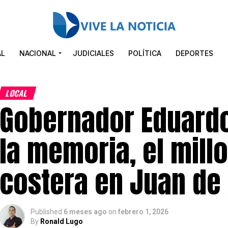
AL
NACIONAL
JUDICIALES
POLÍTICA
DEPORTES
LOCAL
Gobernador Eduard
la memoria, el millo
costera en Juan de
Published
6 meses ago
on
febrero 1, 2026
By
Ronald Lugo