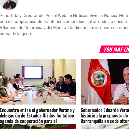
Periodista y Director del Portal Web de Noticias Vive La Noticia. He 
con el compromiso de mantener siempre bien informados a nuestros le
Atlántico, de Colombia y del Mundo. Continuaré informando de manera 
cerca de la gente.
YOU MAY LI
Encuentro entre el gobernador Verano y
Gobernador Eduardo Veran
delegación de Estados Unidos fortalece
histórica la propuesta de
agenda de cooperación para el
Barranquilla en sede alter
desarrollo del Atlántico y las Américas
Presidencia de la Repúbli