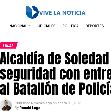
AL
NACIONAL
JUDICIALES
POLÍTICA
DEPORTES
LOCAL
Alcaldía de Soledad 
seguridad con entr
al Batallón de Policí
Published
6 meses ago
on
enero 31, 2026
By
Ronald Lugo