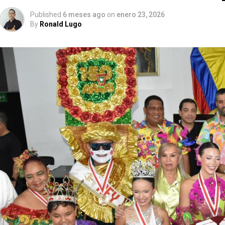
Published
6 meses ago
on
enero 23, 2026
By
Ronald Lugo