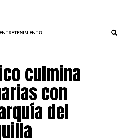
ENTRETENIMIENTO
ico culmina
narias con
arquía del
uilla