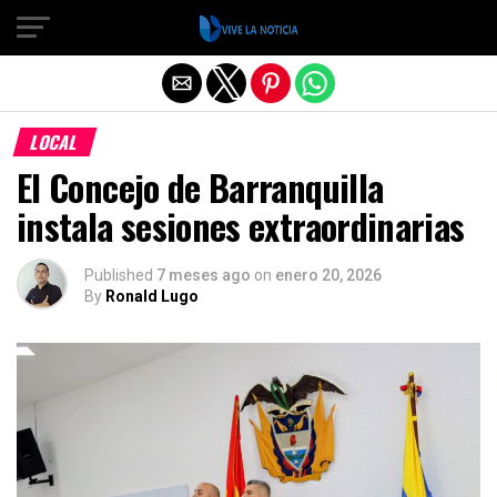
Salir de la versión móvil
LOCAL
El Concejo de Barranquilla
instala sesiones extraordinarias
Published
7 meses ago
on
enero 20, 2026
By
Ronald Lugo