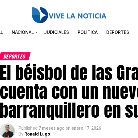
AL
NACIONAL
JUDICIALES
POLÍTICA
DEPORTES
DEPORTES
El béisbol de las Gr
cuenta con un nuev
barranquillero en su
Published
7 meses ago
on
enero 17, 2026
By
Ronald Lugo