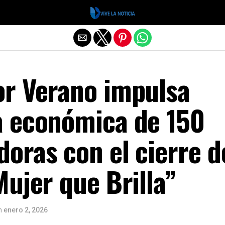
Salir de la versión móvil
r Verano impulsa
 económica de 150
oras con el cierre d
ujer que Brilla”
n
enero 2, 2026