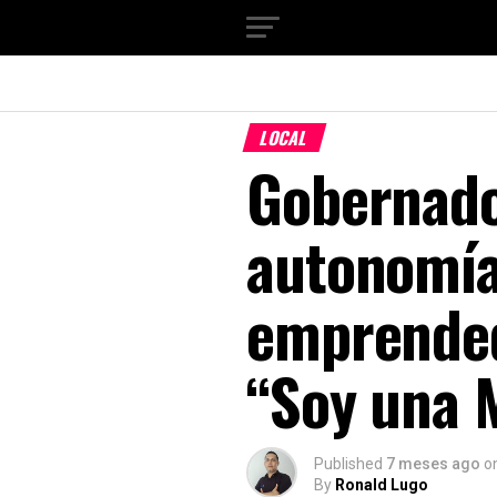
LOCAL
Gobernado
autonomía
emprended
“Soy una M
Published
7 meses ago
o
By
Ronald Lugo