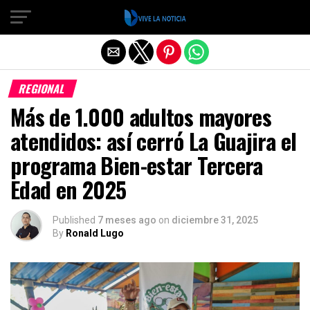
Salir de la versión móvil
REGIONAL
Más de 1.000 adultos mayores
atendidos: así cerró La Guajira el
programa Bien-estar Tercera
Edad en 2025
Published
7 meses ago
on
diciembre 31, 2025
By
Ronald Lugo