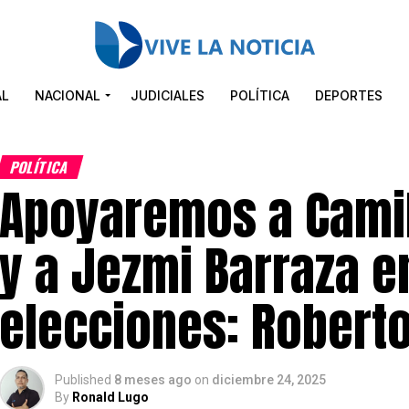
AL
NACIONAL
JUDICIALES
POLÍTICA
DEPORTES
POLÍTICA
Apoyaremos a Camilo
y a Jezmi Barraza e
elecciones: Robert
Published
8 meses ago
on
diciembre 24, 2025
By
Ronald Lugo