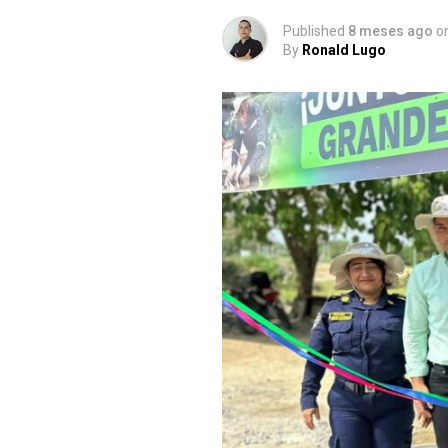
Published
8 meses ago
o
By
Ronald Lugo