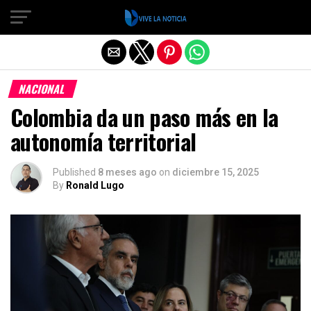
Salir de la versión móvil
NACIONAL
Colombia da un paso más en la
autonomía territorial
Published
8 meses ago
on
diciembre 15, 2025
By
Ronald Lugo