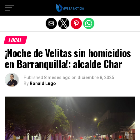
Salir de la versión móvil
LOCAL
¡Noche de Velitas sin homicidios
en Barranquilla!: alcalde Char
Published
8 meses ago
on
diciembre 8, 2025
By
Ronald Lugo