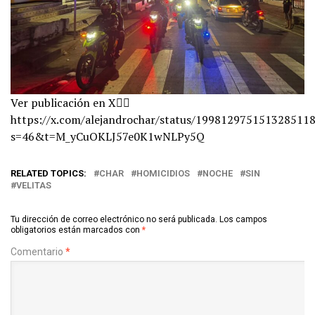
Ver publicación en X👇🏻
https://x.com/alejandrochar/status/1998129751513285118
s=46&t=M_yCuOKLJ57e0K1wNLPy5Q
RELATED TOPICS:
CHAR
HOMICIDIOS
NOCHE
SIN
VELITAS
Tu dirección de correo electrónico no será publicada.
Los campos
obligatorios están marcados con
*
Comentario
*