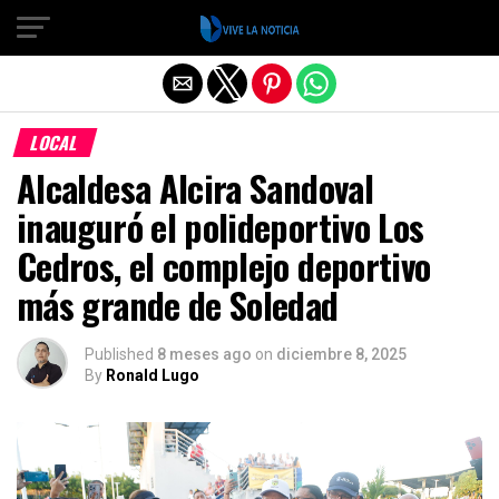
Salir de la versión móvil
LOCAL
Alcaldesa Alcira Sandoval
inauguró el polideportivo Los
Cedros, el complejo deportivo
más grande de Soledad
Published
8 meses ago
on
diciembre 8, 2025
By
Ronald Lugo