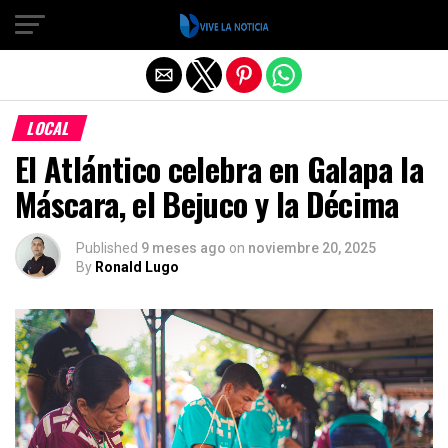
Salir de la versión móvil
LOCAL
El Atlántico celebra en Galapa la
Máscara, el Bejuco y la Décima
Published
9 meses ago
on
noviembre 20, 2025
By
Ronald Lugo