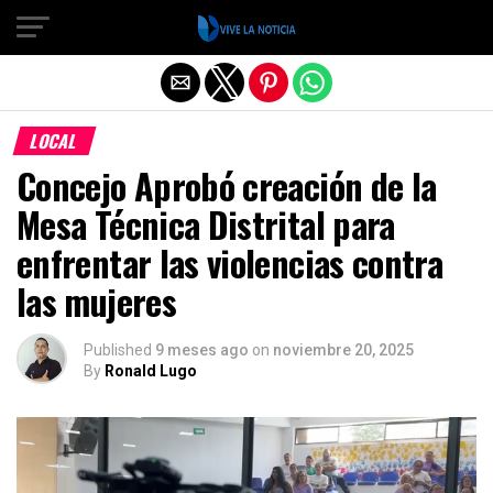
Salir de la versión móvil
LOCAL
Concejo Aprobó creación de la
Mesa Técnica Distrital para
enfrentar las violencias contra
las mujeres
Published
9 meses ago
on
noviembre 20, 2025
By
Ronald Lugo