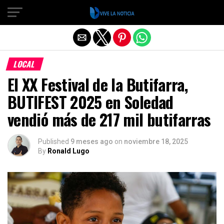
Salir de la versión móvil
LOCAL
El XX Festival de la Butifarra,
BUTIFEST 2025 en Soledad
vendió más de 217 mil butifarras
Published
9 meses ago
on
noviembre 18, 2025
By
Ronald Lugo