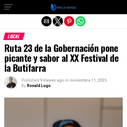
Salir de la versión móvil
LOCAL
Ruta 23 de la Gobernación pone
picante y sabor al XX Festival de
la Butifarra
Published
9 meses ago
on
noviembre 11, 2025
By
Ronald Lugo