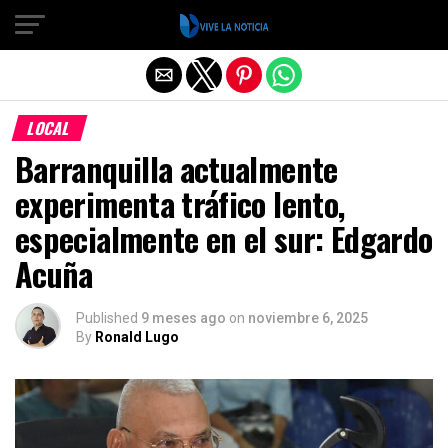
Salir de la versión móvil
LOCAL
Barranquilla actualmente
experimenta tráfico lento,
especialmente en el sur: Edgardo
Acuña
Published
9 meses ago
on
noviembre 6, 2025
By
Ronald Lugo