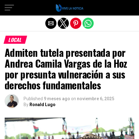
Salir de la versión móvil
LOCAL
Admiten tutela presentada por
Andrea Camila Vargas de la Hoz
por presunta vulneración a sus
derechos fundamentales
Published
9 meses ago
on
noviembre 6, 2025
By
Ronald Lugo