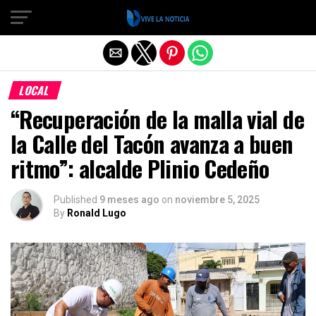
Salir de la versión móvil
LOCAL
“Recuperación de la malla vial de
la Calle del Tacón avanza a buen
ritmo”: alcalde Plinio Cedeño
Published
9 meses ago
on
noviembre 5, 2025
By
Ronald Lugo