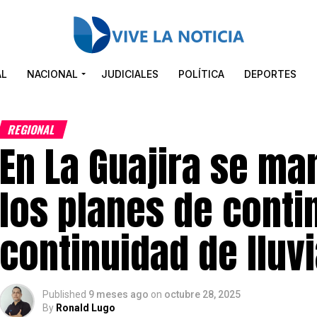
AL
NACIONAL
JUDICIALES
POLÍTICA
DEPORTES
REGIONAL
En La Guajira se ma
los planes de conti
continuidad de lluv
Published
9 meses ago
on
octubre 28, 2025
By
Ronald Lugo