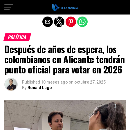
Salir de la versión móvil
POLÍTICA
Después de años de espera, los
colombianos en Alicante tendrán
punto oficial para votar en 2026
Published
10 meses ago
on
octubre 27, 2025
By
Ronald Lugo