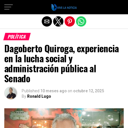
Salir de la versión móvil
POLÍTICA
Dagoberto Quiroga, experiencia
en la lucha social y
administración pública al
Senado
Published
10 meses ago
on
octubre 12, 2025
By
Ronald Lugo