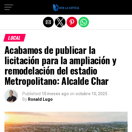
Salir de la versión móvil
LOCAL
Acabamos de publicar la
licitación para la ampliación y
remodelación del estadio
Metropolitano: Alcalde Char
Published
10 meses ago
on
octubre 10, 2025
By
Ronald Lugo