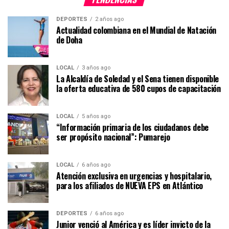
DEPORTES
2 años ago
Actualidad colombiana en el Mundial de Natación
de Doha
LOCAL
3 años ago
La Alcaldía de Soledad y el Sena tienen disponible
la oferta educativa de 580 cupos de capacitación
LOCAL
5 años ago
“Información primaria de los ciudadanos debe
ser propósito nacional”: Pumarejo
LOCAL
6 años ago
Atención exclusiva en urgencias y hospitalario,
para los afiliados de NUEVA EPS en Atlántico
DEPORTES
6 años ago
Junior venció al América y es líder invicto de la