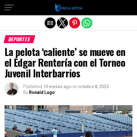
Salir de la versión móvil
DEPORTES
La pelota ‘caliente’ se mueve en
el Édgar Rentería con el Torneo
Juvenil Interbarrios
Published
10 meses ago
on
octubre 8, 2025
By
Ronald Lugo