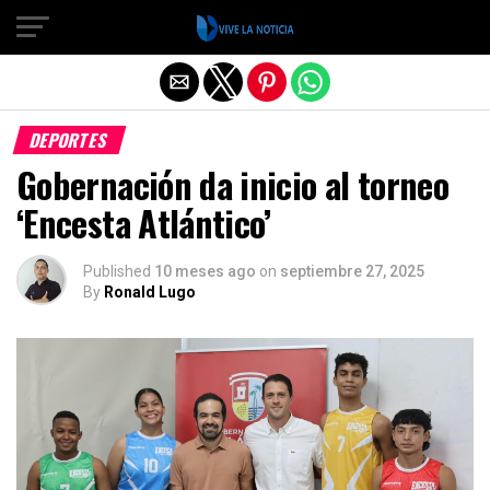
Salir de la versión móvil
DEPORTES
Gobernación da inicio al torneo
‘Encesta Atlántico’
Published
10 meses ago
on
septiembre 27, 2025
By
Ronald Lugo