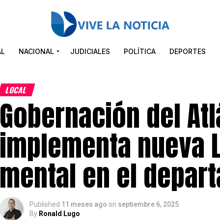
AL
NACIONAL
JUDICIALES
POLÍTICA
DEPORTES
LOCAL
Gobernación del Atl
implementa nueva L
mental en el depar
Published
11 meses ago
on
septiembre 6, 2025
By
Ronald Lugo