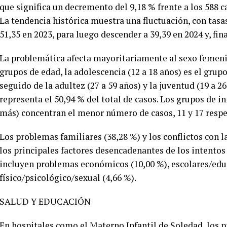
que significa un decremento del 9,18 % frente a los 588 
La tendencia histórica muestra una fluctuación, con tasa
51,35 en 2023, para luego descender a 39,39 en 2024 y, fina
La problemática afecta mayoritariamente al sexo femenin
grupos de edad, la adolescencia (12 a 18 años) es el grup
seguido de la adultez (27 a 59 años) y la juventud (19 a 26
representa el 50,94 % del total de casos. Los grupos de in
más) concentran el menor número de casos, 11 y 17 resp
Los problemas familiares (38,28 %) y los conflictos con l
los principales factores desencadenantes de los intentos
incluyen problemas económicos (10,00 %), escolares/educ
físico/psicológico/sexual (4,66 %).
SALUD Y EDUCACIÓN
En hospitales como el Materno Infantil de Soledad, los pr