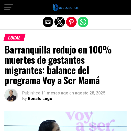
Salir de la versión móvil
LOCAL
Barranquilla redujo en 100%
muertes de gestantes
migrantes: balance del
programa Voy a Ser Mamá
Published
11 meses ago
on
agosto 28, 2025
By
Ronald Lugo