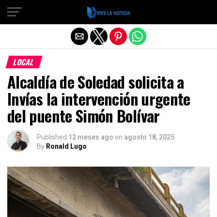
Salir de la versión móvil
LOCAL
Alcaldía de Soledad solicita a
Invías la intervención urgente
del puente Simón Bolívar
Published
12 meses ago
on
agosto 18, 2025
By
Ronald Lugo