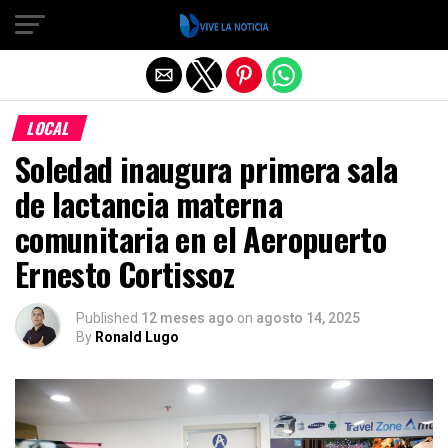
Salir de la versión móvil
LOCAL
Soledad inaugura primera sala
de lactancia materna
comunitaria en el Aeropuerto
Ernesto Cortissoz
Published
12 meses ago
on
agosto 14, 2025
By
Ronald Lugo