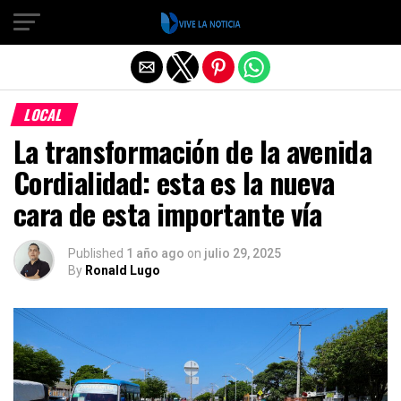
Salir de la versión móvil
LOCAL
La transformación de la avenida
Cordialidad: esta es la nueva
cara de esta importante vía
Published
1 año ago
on
julio 29, 2025
By
Ronald Lugo