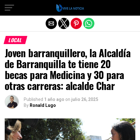
Salir de la versión móvil
LOCAL
Joven barranquillero, la Alcaldía
de Barranquilla te tiene 20
becas para Medicina y 30 para
otras carreras: alcalde Char
Published
1 año ago
on
julio 26, 2025
By
Ronald Lugo