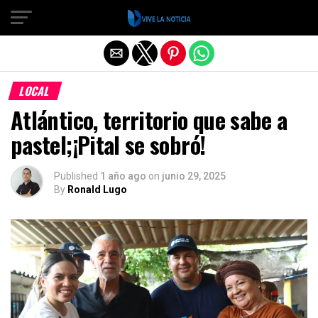
Salir de la versión móvil
LOCAL
Atlántico, territorio que sabe a
pastel;¡Pital se sobró!
Published
1 año ago
on
junio 29, 2025
By
Ronald Lugo