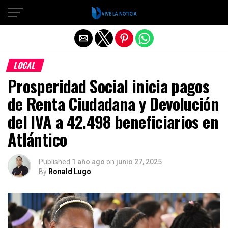
Salir de la versión móvil
LOCAL
Prosperidad Social inicia pagos
de Renta Ciudadana y Devolución
del IVA a 42.498 beneficiarios en
Atlántico
Published
1 año ago
on
junio 27, 2025
By
Ronald Lugo