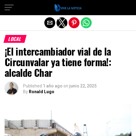
Salir de la versión móvil
LOCAL
¡El intercambiador vial de la
Circunvalar ya tiene forma!:
alcalde Char
Published
1 año ago
on
junio 22, 2025
By
Ronald Lugo