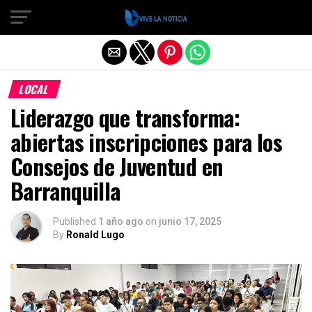
Salir de la versión móvil
LOCAL
Liderazgo que transforma:
abiertas inscripciones para los
Consejos de Juventud en
Barranquilla
Published
1 año ago
on
junio 17, 2025
By
Ronald Lugo