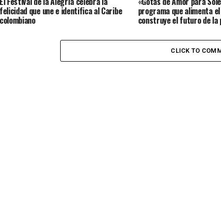
El Festival de la Alegría celebra la
«Gotas de Amor para Sole
felicidad que une e identifica al Caribe
programa que alimenta el
colombiano
construye el futuro de la
infancia en el territorio
CLICK TO COM