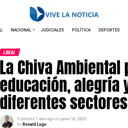
AL
NACIONAL
JUDICIALES
POLÍTICA
DEPORTES
LOCAL
La Chiva Ambiental 
educación, alegría 
diferentes sectore
Published
1 año ago
on
junio 16, 2025
By
Ronald Lugo