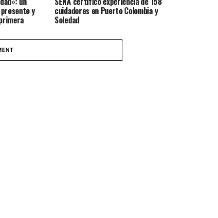
dad»: un
SENA certificó experiencia de 158
 presente y
cuidadores en Puerto Colombia y
 primera
Soledad
MENT