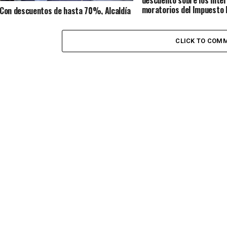
descuento sobre los inte
moratorios del Impuesto 
Con descuentos de hasta 70%, Alcaldía
Baranoa: Edinson Palma
de Soledad anuncia beneficios
tributarios para contribuyentes en
mora
CLICK TO COM