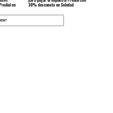
reses
para pagar el Impuesto Predial con
Predial en
30% descuento en Soledad
MENT