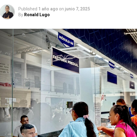
Published
1 año ago
on
junio 7, 2025
By
Ronald Lugo