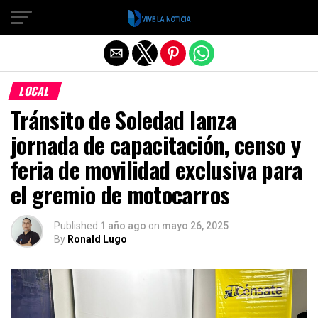
Salir de la versión móvil
LOCAL
Tránsito de Soledad lanza
jornada de capacitación, censo y
feria de movilidad exclusiva para
el gremio de motocarros
Published
1 año ago
on
mayo 26, 2025
By
Ronald Lugo