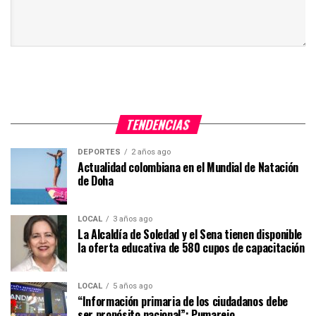
TENDENCIAS
DEPORTES
2 años ago
Actualidad colombiana en el Mundial de Natación
de Doha
LOCAL
3 años ago
La Alcaldía de Soledad y el Sena tienen disponible
la oferta educativa de 580 cupos de capacitación
LOCAL
5 años ago
“Información primaria de los ciudadanos debe
ser propósito nacional”: Pumarejo