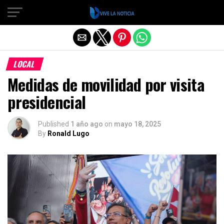
Salir de la versión móvil
LOCAL
Medidas de movilidad por visita
presidencial
Published
1 año ago
on
mayo 18, 2025
By
Ronald Lugo