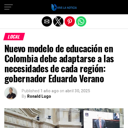
Salir de la versión móvil
LOCAL
Nuevo modelo de educación en
Colombia debe adaptarse a las
necesidades de cada región:
gobernador Eduardo Verano
Published
1 año ago
on
abril 30, 2025
By
Ronald Lugo