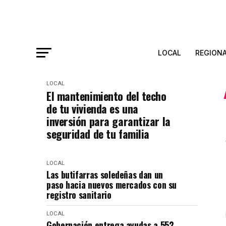
LOCAL
REGION
LOCAL
El mantenimiento del techo
de tu vivienda es una
inversión para garantizar la
seguridad de tu familia
LOCAL
Las butifarras soledeñas dan un
paso hacia nuevos mercados con su
registro sanitario
LOCAL
Gobernación entrega ayudas a 552