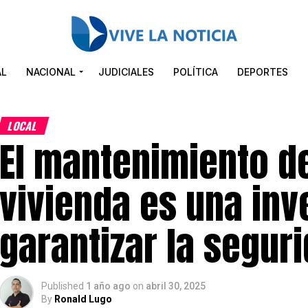
AL
NACIONAL
JUDICIALES
POLÍTICA
DEPORTES
LOCAL
El mantenimiento de
vivienda es una inv
garantizar la seguri
Published
1 año ago
on
abril 30, 2025
By
Ronald Lugo