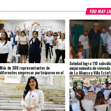
YOU MAY LI
Soledad logra 110 subsidi
Más de 300 representantes de
mejoramiento de vivienda 
diferentes empresas participaron en el
de La Alianza y Villa Estef
4.º Congreso de Seguridad y Salud en el
Trabajo en Soledad